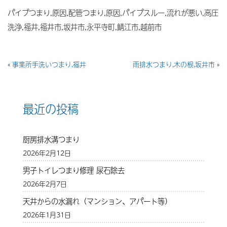
パイプつまり,原因,配管つまり,原因,パイプスルー,流れが悪い,高圧
洗浄,福井,福井市,坂井市,永平寺町,鯖江市,越前市
«
事業所手洗いつまり,福井
雨排水つまり,木の根,坂井市
»
最近の投稿
厨房排水溝つまり
2026年2月12日
男子トイレつまり修理 尿石除去
2026年2月7日
天井からの水漏れ（マンション、アパート等）
2026年1月31日