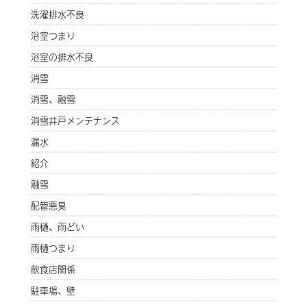
洗濯排水不良
浴室つまり
浴室の排水不良
消雪
消雪、融雪
消雪井戸メンテナンス
漏水
紹介
融雪
配管悪臭
雨樋、雨どい
雨樋つまり
飲食店関係
駐車場、壁