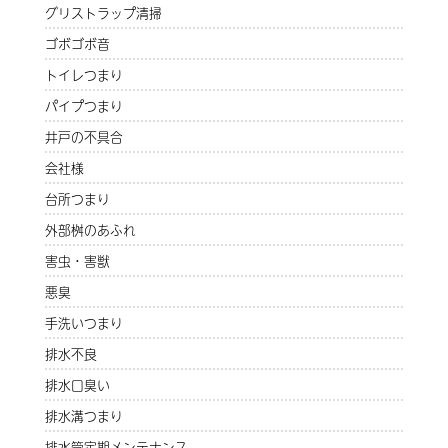
グリストラップ清掃
ゴボゴボ音
トイレつまり
パイプつまり
井戸の不具合
会社様
台所つまり
外部桝のあふれ
害虫・害獣
悪臭
手洗いつまり
排水不良
排水口臭い
排水溝つまり
排水管定期メンテナンス