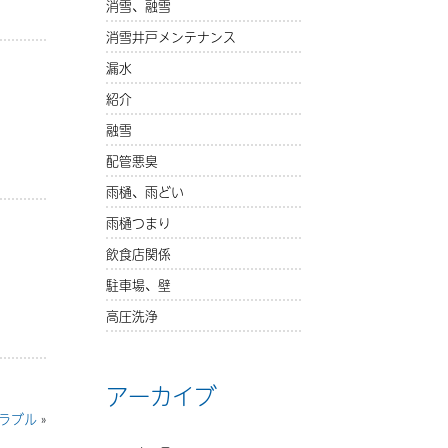
消雪、融雪
消雪井戸メンテナンス
漏水
紹介
融雪
配管悪臭
雨樋、雨どい
雨樋つまり
飲食店関係
駐車場、壁
高圧洗浄
アーカイブ
トラブル
»