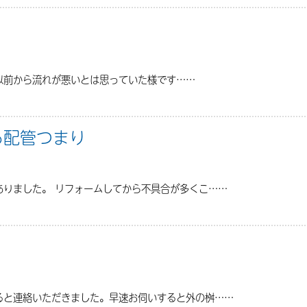
以前から流れが悪いとは思っていた様です……
る配管つまり
ありました。 リフォームしてから不具合が多くこ……
ると連絡いただきました。早速お伺いすると外の桝……