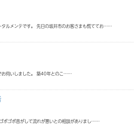
ータルメンテです。 先日の坂井市のお客さまも慌ててお……
お伺いしました。 築40年とのこ……
音
らゴボゴボ音がして流れが悪いとの相談がありまし……